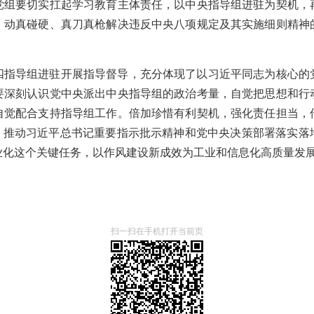
党组要切实扛起学习教育主体责任，以中央指导组进驻为契机，
，动真碰硬、真刀真枪解决违反中央八项规定及其实施细则精神
。
四指导组进驻开展指导督导，充分体现了以习近平同志为核心的
要深刻认识党中央派出中央指导组的政治考量，自觉把思想和行
自觉配合支持指导组工作。倍加珍惜有利契机，强化责任担当，
实，推动习近平总书记重要指示批示精神和党中央决策部署落实落
业化这个关键任务，以作风建设新成效为工业和信息化高质量发
扫一扫在手机打开当前页