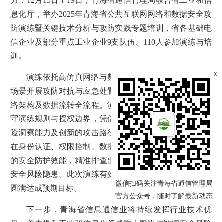
力，12月15日至19日，青海省通信管理局联合省工业和信
息化厅，举办2025年青海省公共互联网网络和数据安全攻
防演练暨关键技术分析与攻防实践专题培训，省各基础电
信企业及部分重点工业企业9支队伍、110人参加演练与培
训。
X
演练依托高仿真网络与数据安全靶场，聚焦真实业务
场景开展攻防对抗与应急处置实操，精准还原典型企业网
络架构及数据流转全流程。演练期间，各参演队伍严格遵
守演练规则与授权边界，凭借扎实的技术功底、敏锐的风
险洞察能力及创新的攻击路径设计，全面检验了靶标系统
在身份认证、权限控制、数据加密、日志审计等关键环节
的安全防护效能，精准排查出一批隐蔽性强、危害性高的
安全风险隐患。此次演练有效夯实了全省网络安全防线，
微信扫码关注青海省通信管理局
圆满达成预期目标。
官方公众号，随时了解最新动态
下一步，青海省信息通信业将持续发挥行业技术优