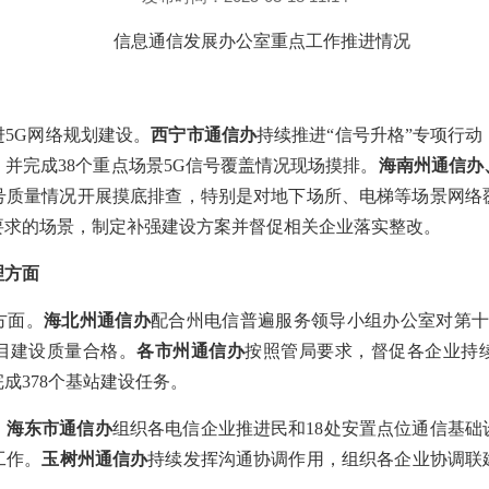
信息通信发展办公室重点工作推进情况
5G网络规划建设。
西宁市通信办
持续推进“信号升格”专项行
并完成38个重点场景5G信号覆盖情况现场摸排。
海南州通信办
号质量情况开展摸底排查，特别是对地下场所、电梯等场景网络
要求的场景，制定补强建设方案并督促相关企业落实整改。
理方面
方面。
海北州通信办
配合州电信普遍服务领导小组办公室对第十
目建设质量合格。
各市州通信办
按照管局要求，督促各企业持
成378个基站建设任务。
。
海东市通信办
组织各电信企业推进民和18处安置点位通信基础
工作。
玉树州通信办
持续发挥沟通协调作用，组织各企业协调联