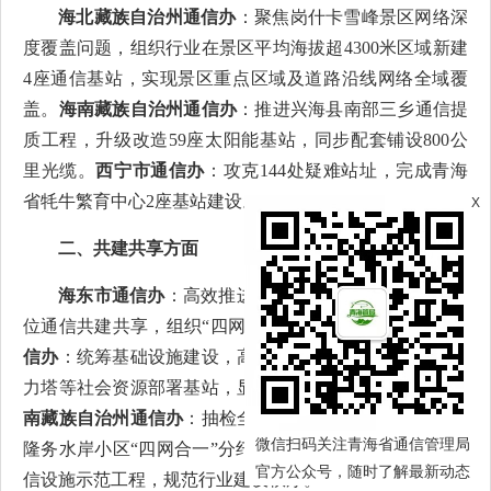
海北藏族自治州通信办
：聚焦岗什卡雪峰景区网络深
度覆盖问题，组织行业在景区平均海拔超4300米区域新建
4座通信基站，实现景区重点区域及道路沿线网络全域覆
盖。
海南藏族自治州通信办
：推进兴海县南部三乡通信提
质工程，升级改造59座太阳能基站，同步配套铺设800公
里光缆。
西宁市通信办
：攻克144处疑难站址，完成青海
省牦牛繁育中心2座基站建设。
X
二、共建共享方面
海东市通信办
：高效推进民和县自然灾害搬迁安置点
位通信共建共享，组织“四网合一”项目验收。
格尔木市通
信办
：统筹基础设施建设，高效利用路灯杆、监控杆、电
力塔等社会资源部署基站，显著提升存量资源利用率。
黄
南藏族自治州通信办
：抽检全州通信基础设施，以同仁市
微信扫码关注青海省通信管理局
隆务水岸小区“四网合一”分纤箱为标杆，打造新建楼宇通
官方公众号，随时了解最新动态
信设施示范工程，规范行业建设秩序。