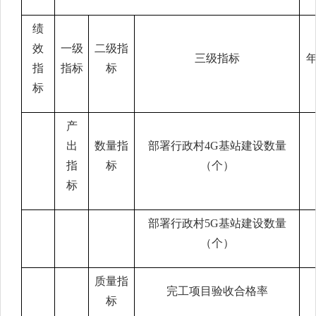
绩
效
一级
二级指
三级指标
指
指标
标
标
产
出
数量指
部署行政村
4G基站建设数量
指
标
（个）
标
部署行政村
5G基站建设数量
（个）
质量指
完工项目验收合格率
标