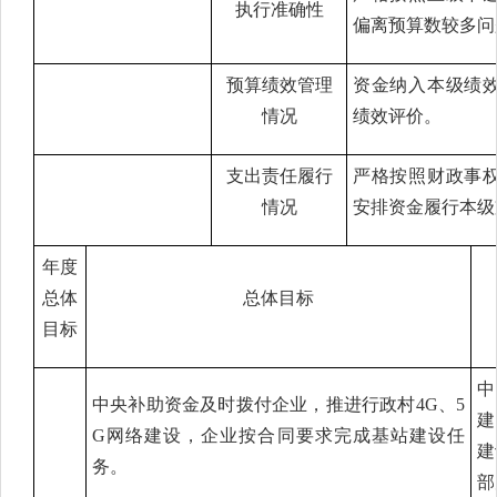
执行准确性
偏离预算数较多问
预算绩效管理
资金纳入本级绩
情况
绩效评价。
支出责任履行
严格按照财政事
情况
安排资金履行本级
年度
总体
总体目标
目标
中
中央补助资金及时拨付企业，推进行政村
4G、5
建
G网络建设，企业按合同要求完成基站建设任
建
务。
部