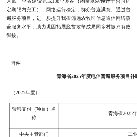
月底，全省建设完成188个基站（剩余基站预计于合同约
定期限内完工），网络运行稳定，群众普遍满意。通过普
遍服务项目，进一步提升我省偏远农牧区信息通信网络覆
盖服务水平，助力巩固拓展脱贫攻坚成果同乡村振兴有效
衔接。
附件
青海省
2025年度电信普遍服务项目
（2025年度）
转移支付（项目）名
青海省
202
称
中央主管部门
工