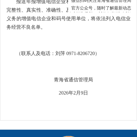
微信扫码关注青海省通信管理局
报送年报增值电信企业和码号使用单位应对报送内容
官方公众号，随时了解最新动态
完整性、真实性、准确性、及时性负责。对拒不履行年报
义务的增值电信企业和码号使用单位，将依法列入电信业
务经营不良名单。
（联系人及电话：刘萍 0971-8206720）
青海省通信管理局
2026年2月9日