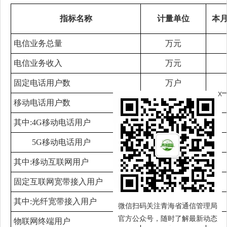
指标名称
计量单位
本
电信业务总量
万元
电信业务收入
万元
固定电话用户数
万户
X
移动电话用户数
万户
其中:4G移动电话用户
万户
5G移动电话用户
万户
其中:移动互联网用户
万户
固定互联网宽带接入用户
万户
其中:光纤宽带接入用户
万户
微信扫码关注青海省通信管理局
官方公众号，随时了解最新动态
物联网终端用户
万户